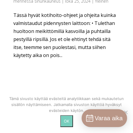
mennessä
sinunkauneus
|
loka 25, 2024
|
Yleinen
Tässä hyvät kotihoito-ohjeet ja ohjeita kuinka
valmistaudut pidennysten laittoon: • Tulethan
huoltoon meikittömillä kasvoilla ja puhtailla
pestyillä ripsillä. Jos et ole ehtinyt tehdä sitä
itse, teemme sen puolestasi, mutta siihen
käytetty aika on pois...
ARKISTOT
KATEGORIAT
lokakuu 2024
Yleinen
Tämä sivusto käyttää evästeitä analytiikkaan sekä mukautetun
sisällön näyttämiseen. Jatkamalla sivuston käyttöä hyväksyt
syyskuu 2023
evästeiden käytön.
Varaa aika
tammikuu 2023
OK