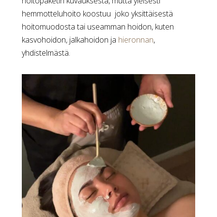
hoitopaketin kuvauksesta, mutta yleisesti
hemmotteluhoito koostuu joko yksittäisestä
hoitomuodosta tai useamman hoidon, kuten
kasvohoidon, jalkahoidon ja
hieronnan
,
yhdistelmästä.