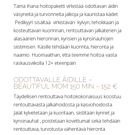
Tämä ihana hoitopaketti virkistää odottavan äidin
väsyneitä ja turvonneita jalkoja ja kaunistaa kädet.
Pedikyyri sisältää virkistävän kylvyn, tehokkaan ja
kosteuttavan kuorinnan, rentouttavan jalkaterien ja
alasäärien hieronnan, kynsien ja kynsinauhojen
siistimisen. Käsille tehdään kuorinta, hieronta ja
naamio. Huomaathan, että teemme hoitoa vasta
raskausviikolla 12+ eteenpäin
ODOTTAVALLE ÄIDILLE –
BEAUTIFUL MOM 150 MIN – 152 €
Täydellisen rentouttava hoitokokonaisuus koostuu
rentouttavasta jalkahoidosta ja kasvohoidosta.
Jalat kylvetetään ja kuoritaan, siistitään kynnet ja
kynsinauhat , poistetaan kovettumat sekä tehdään
rentouttava, turvotusta vähentävä hieronta