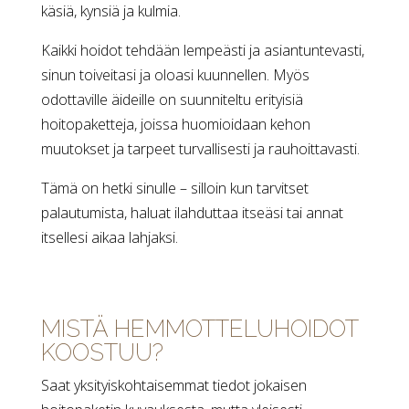
käsiä, kynsiä ja kulmia.
Kaikki hoidot tehdään lempeästi ja asiantuntevasti,
sinun toiveitasi ja oloasi kuunnellen. Myös
odottaville äideille on suunniteltu erityisiä
hoitopaketteja, joissa huomioidaan kehon
muutokset ja tarpeet turvallisesti ja rauhoittavasti.
Tämä on hetki sinulle – silloin kun tarvitset
palautumista, haluat ilahduttaa itseäsi tai annat
itsellesi aikaa lahjaksi.
MISTÄ HEMMOTTELUHOIDOT
KOOSTUU?
Saat yksityiskohtaisemmat tiedot jokaisen