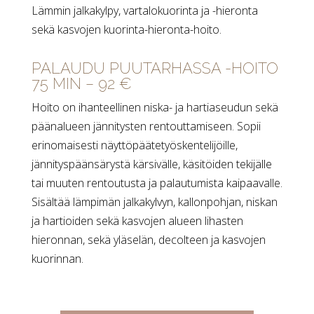
Lämmin jalkakylpy, vartalokuorinta ja -hieronta
sekä kasvojen kuorinta-hieronta-hoito.
PALAUDU PUUTARHASSA -HOITO
75 MIN – 92 €
Hoito on ihanteellinen niska- ja hartiaseudun sekä
päänalueen jännitysten rentouttamiseen. Sopii
erinomaisesti näyttöpäätetyöskentelijöille,
jännityspäänsärystä kärsivälle, käsitöiden tekijälle
tai muuten rentoutusta ja palautumista kaipaavalle.
Sisältää lämpimän jalkakylvyn, kallonpohjan, niskan
ja hartioiden sekä kasvojen alueen lihasten
hieronnan, sekä yläselän, decolteen ja kasvojen
kuorinnan.